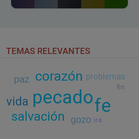
TEMAS RELEVANTES
corazón
problemas
paz
fin
pecado
fe
vida
salvación
gozo
ira