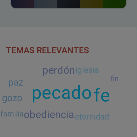
TEMAS RELEVANTES
perdón
iglesia
fin
paz
pecado
fe
gozo
obediencia
familia
eternidad