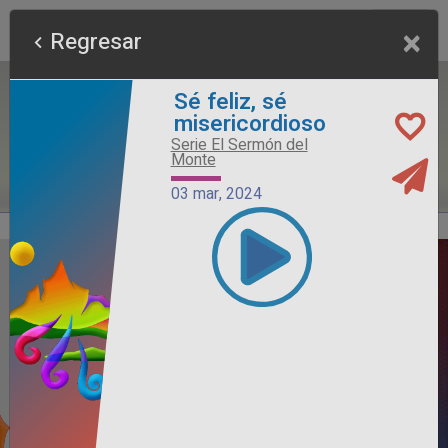
×
Regresar
Sé feliz, sé
misericordioso
Serie El Sermón del
Monte
03 mar, 2024
Alimento Sano
Serie Otros Predicadores
26 jul, 2026