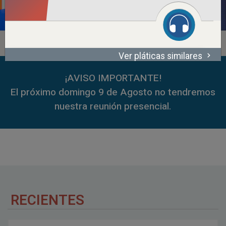
Ver pláticas similares
00:00
52:16
00:00
59:35
¡AVISO IMPORTANTE!
El próximo domingo 9 de Agosto no tendremos
nuestra reunión presencial.
RECIENTES