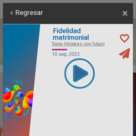
×
Regresar
Fidelidad
matrimonial
Serie Hogares con futuro
10 sep, 2023
Alimento Sano
Serie Otros Predicadores
26 jul, 2026