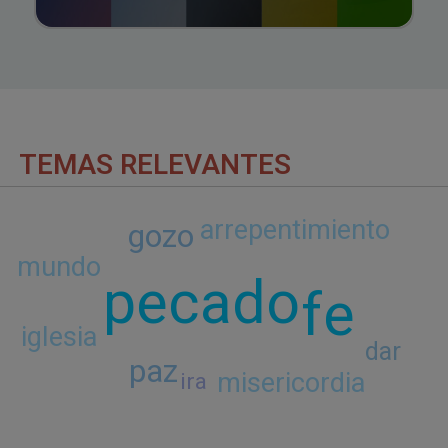
TEMAS RELEVANTES
arrepentimiento
gozo
mundo
pecado
fe
iglesia
dar
paz
misericordia
ira