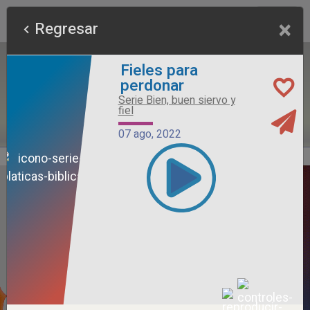
×
Regresar
Fieles para
perdonar
Serie Bien, buen siervo y
fiel
07 ago, 2022
Alimento Sano
Serie Otros Predicadores
26 jul, 2026