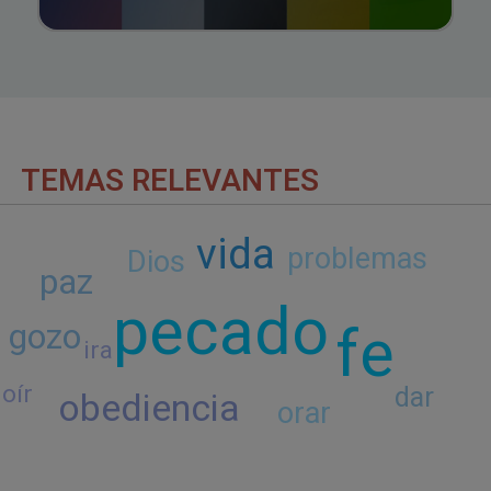
TEMAS RELEVANTES
vida
problemas
Dios
paz
pecado
fe
gozo
ira
oír
dar
obediencia
orar