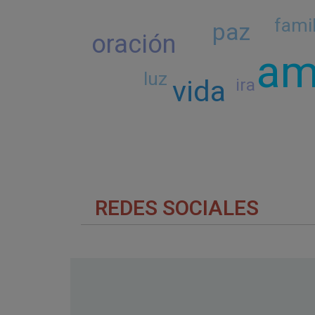
famil
paz
oración
am
luz
vida
ira
REDES SOCIALES