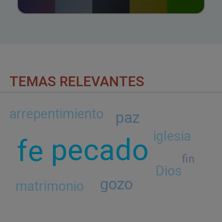
TEMAS RELEVANTES
arrepentimiento
paz
iglesia
pecado
fe
fin
Dios
gozo
matrimonio