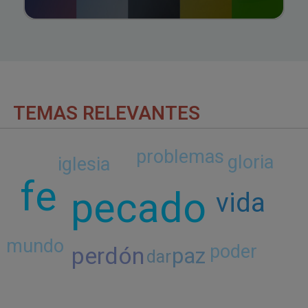
TEMAS RELEVANTES
problemas
gloria
iglesia
fe
pecado
vida
mundo
poder
perdón
paz
dar