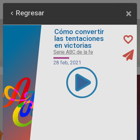
×
Regresar
Cómo convertir
las tentaciones
en victorias
Serie ABC de la fe
28 feb, 2021
Alimento Sano
Serie Otros Predicadores
26 jul, 2026