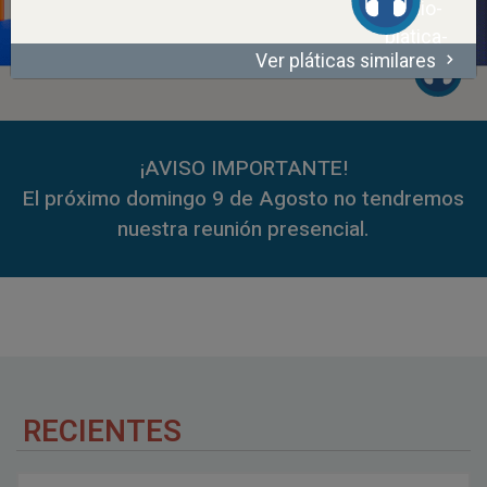
Ver pláticas similares
00:00
53:06
00:00
59:35
¡AVISO IMPORTANTE!
El próximo domingo 9 de Agosto no tendremos
nuestra reunión presencial.
RECIENTES