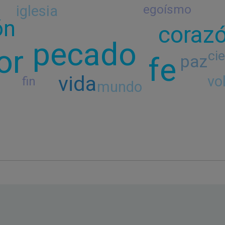
iglesia
egoísmo
ón
coraz
pecado
or
cie
fe
paz
vida
vo
fin
mundo