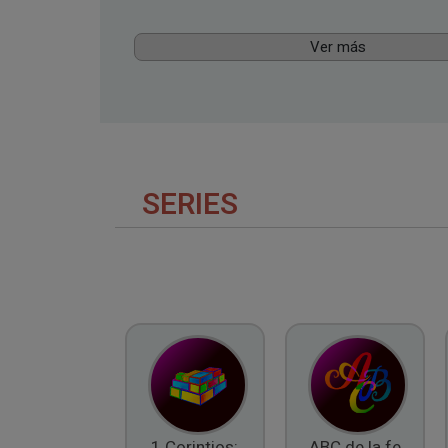
Ver más
SERIES
1 Corintios:
ABC de la fe