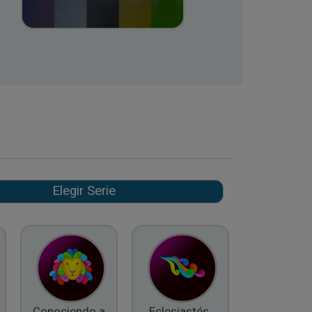
Conociendo a
Eclesiastés,
El Fruto d