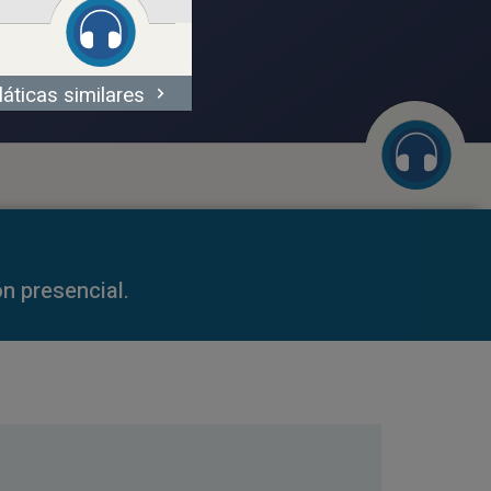
láticas similares
51:37
59:35
n presencial.