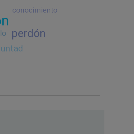
conocimiento
ón
perdón
lo
luntad