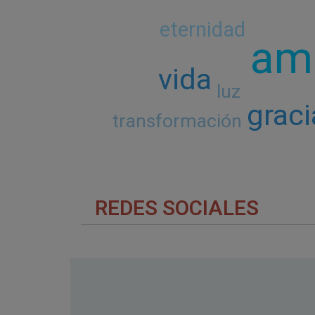
eternidad
am
vida
luz
graci
transformación
REDES SOCIALES