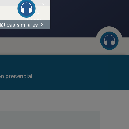
láticas similares
44:38
59:35
n presencial.