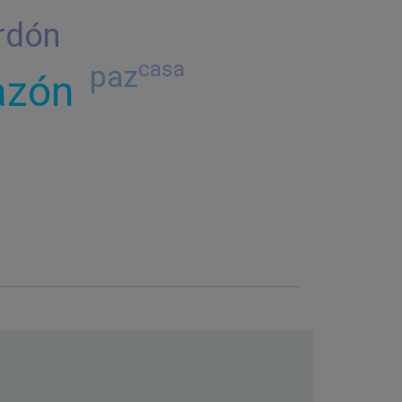
rdón
casa
paz
azón