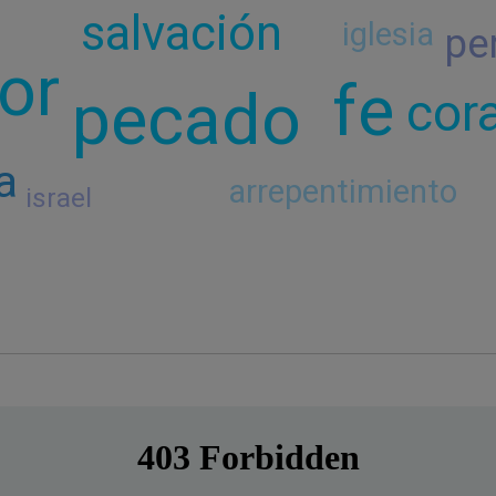
salvación
iglesia
pe
or
fe
pecado
cor
a
arrepentimiento
israel