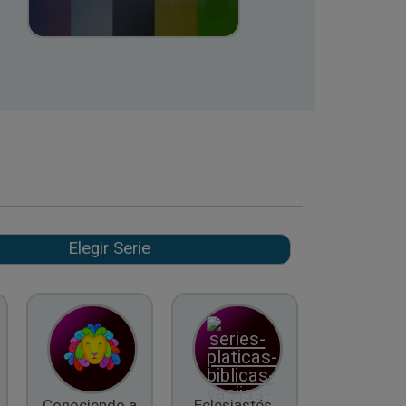
Conociendo a
Eclesiastés,
El Fruto d