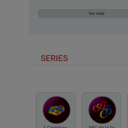
Ver más
SERIES
1 Corintios:
ABC de la fe