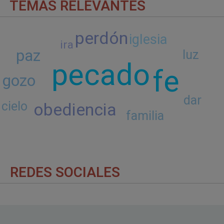
TEMAS RELEVANTES
perdón
iglesia
ira
paz
luz
pecado
fe
gozo
dar
cielo
obediencia
familia
REDES SOCIALES