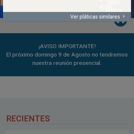
Ver pláticas similares
00:00
45:10
00:00
59:35
¡AVISO IMPORTANTE!
El próximo domingo 9 de Agosto no tendremos
nuestra reunión presencial.
RECIENTES