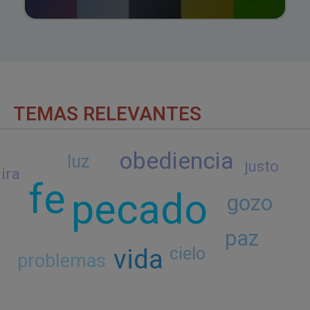
TEMAS RELEVANTES
obediencia
luz
justo
ira
fe
pecado
gozo
paz
vida
cielo
problemas