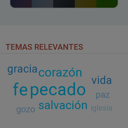
TEMAS RELEVANTES
gracia
corazón
vida
pecado
fe
paz
salvación
iglesia
gozo