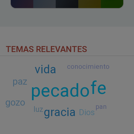
TEMAS RELEVANTES
vida
conocimiento
paz
fe
pecado
gozo
pan
luz
gracia
Dios