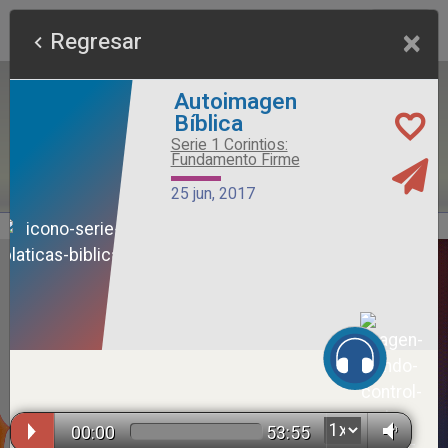
×
Regresar
Autoimagen
Bíblica
Serie 1 Corintios:
Fundamento Firme
25 jun, 2017
Alimento Sano
Serie Otros Predicadores
26 jul, 2026
00:00
53:55