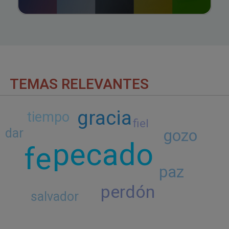
TEMAS RELEVANTES
gracia
tiempo
fiel
dar
gozo
pecado
fe
paz
perdón
salvador