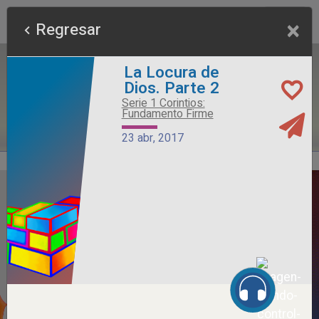
×
Regresar
La Locura de
Dios. Parte 2
Serie 1 Corintios:
Fundamento Firme
23 abr, 2017
Alimento Sano
Serie Otros Predicadores
26 jul, 2026