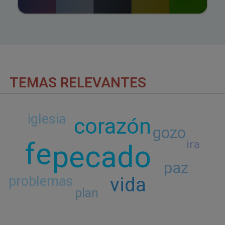
TEMAS RELEVANTES
iglesia
corazón
gozo
fe
ira
pecado
paz
problemas
vida
plan