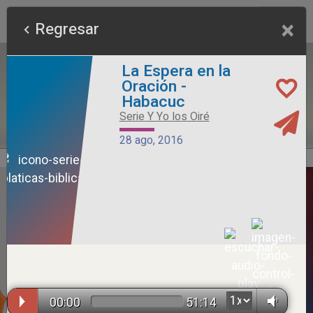
×
Regresar
La Espera en la
Oración -
Habacuc
Serie Y Yo los Oiré
28 ago, 2016
Alimento Sano
Serie Otros Predicadores
26 jul, 2026
00:00
51:14