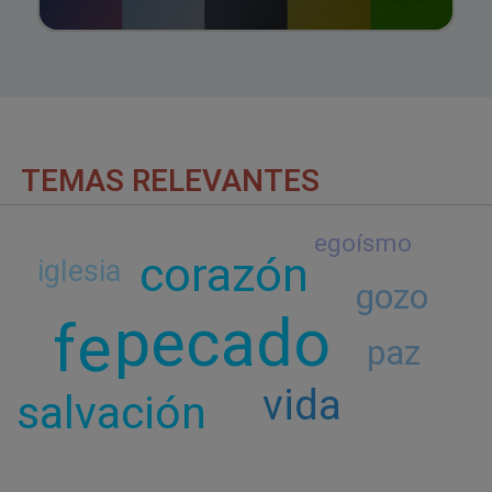
TEMAS RELEVANTES
egoísmo
corazón
iglesia
gozo
pecado
fe
paz
vida
salvación