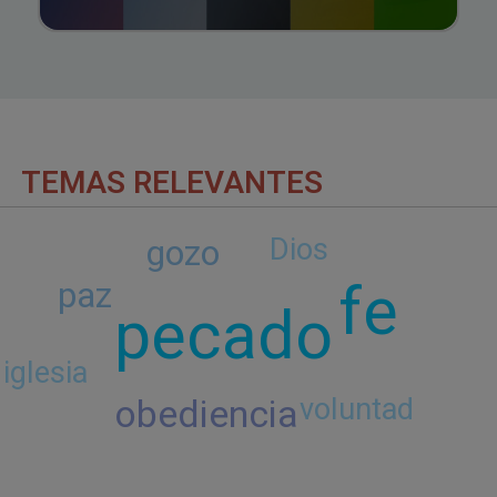
TEMAS RELEVANTES
Dios
gozo
fe
paz
pecado
iglesia
obediencia
voluntad