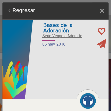
×
Regresar
Bases de la
Adoración
Serie Vengo a Adorarte
08 may, 2016
Alimento Sano
Serie Otros Predicadores
26 jul, 2026