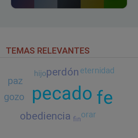
TEMAS RELEVANTES
perdón
eternidad
hijo
paz
pecado
fe
gozo
orar
obediencia
fin