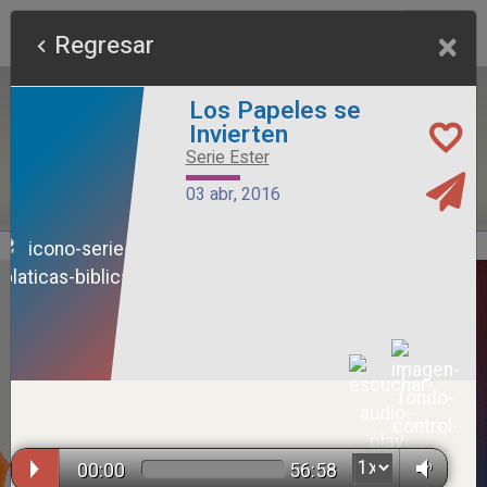
×
Regresar
Los Papeles se
Invierten
Serie Ester
03 abr, 2016
Alimento Sano
Serie Otros Predicadores
26 jul, 2026
00:00
56:58