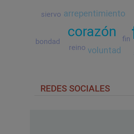
arrepentimiento
siervo
corazón
fin
bondad
reino
voluntad
REDES SOCIALES