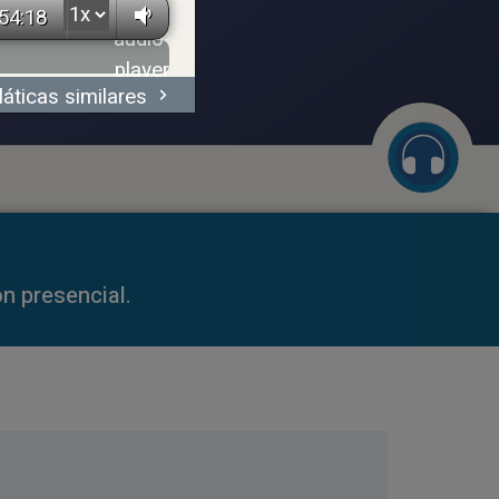
54:18
láticas similares
59:35
n presencial.