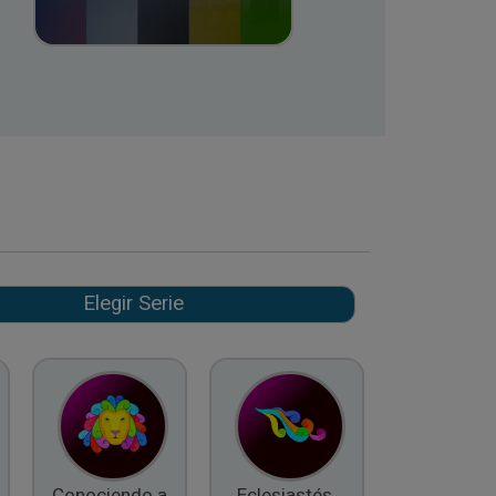
Conociendo a
Eclesiastés,
El Fruto d