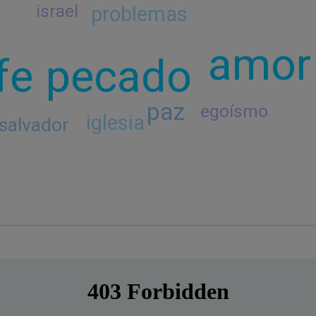
israel
problemas
amor
pecado
fe
paz
egoísmo
iglesia
salvador