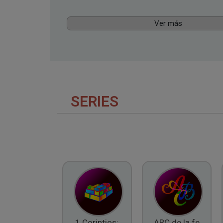
Ver más
SERIES
1 Corintios:
ABC de la fe