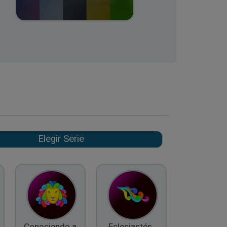
Conociendo a
Eclesiastés,
El Fruto d