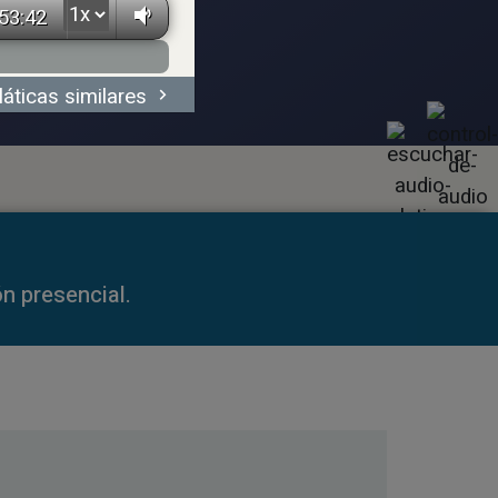
53:42
láticas similares
59:35
n presencial.