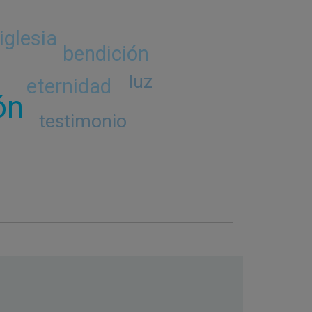
iglesia
bendición
luz
eternidad
ón
testimonio