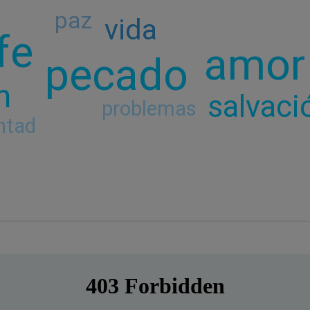
paz
vida
fe
amor
pecado
n
salvaci
problemas
ntad