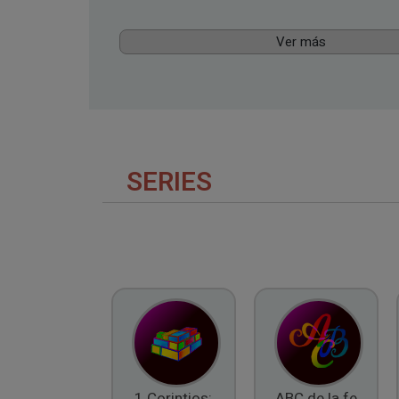
Ver más
SERIES
1 Corintios:
ABC de la fe