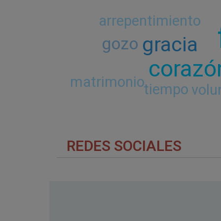
arrepentimiento
gracia
gozo
corazó
matrimonio
tiempo
volu
REDES SOCIALES