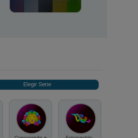
Conociendo a
Eclesiastés,
El Fruto d