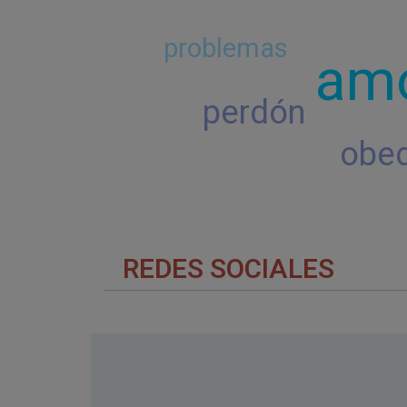
problemas
am
perdón
obed
REDES SOCIALES