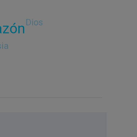
Dios
azón
sia