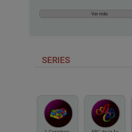
Ver más
SERIES
1 Corintios:
ABC de la fe