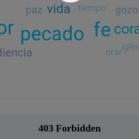
vida
tiempo
paz
gozo
or
fe
cor
pecado
igle
iencia
orar