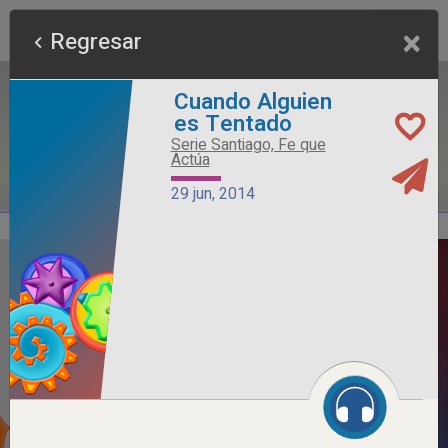
×
Regresar
Cuando Alguien
es Tentado
Serie Santiago, Fe que
Actúa
29 jun, 2014
Alimento Sano
Serie Otros Predicadores
26 jul, 2026