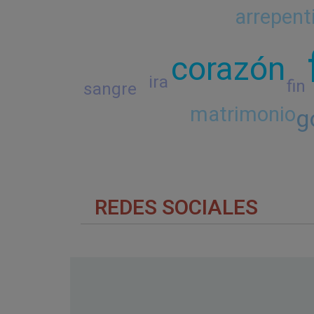
arrepent
corazón
ira
fin
sangre
matrimonio
g
REDES SOCIALES