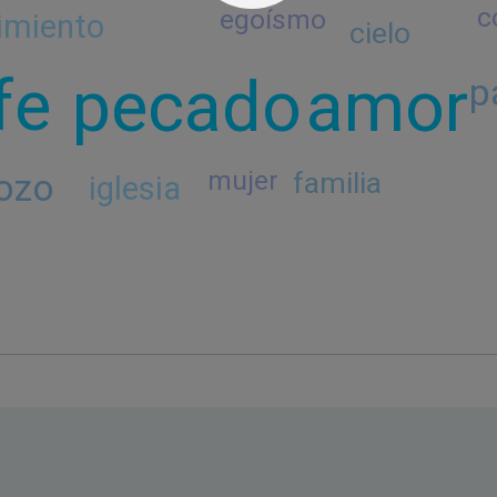
c
egoísmo
imiento
cielo
fe
pecado
amor
p
ozo
familia
mujer
iglesia