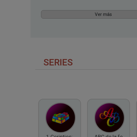
Ver más
SERIES
1 Corintios:
ABC de la fe