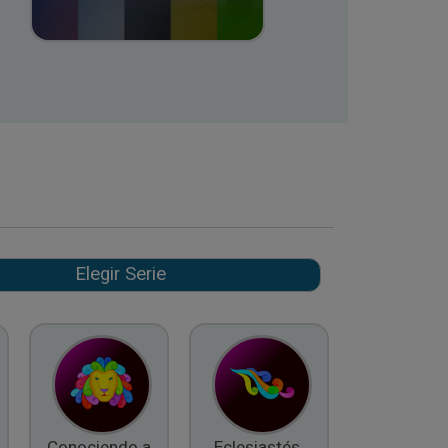
Conociendo a
Eclesiastés,
El Fruto d