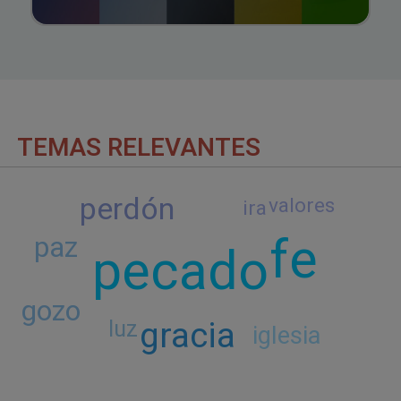
TEMAS RELEVANTES
perdón
valores
ira
fe
paz
pecado
gozo
gracia
luz
iglesia