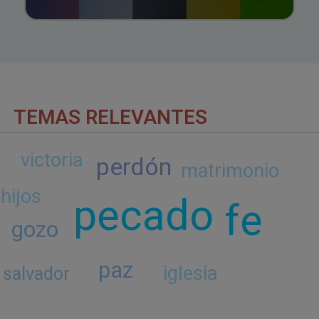
TEMAS RELEVANTES
victoria
perdón
matrimonio
hijos
pecado
fe
gozo
paz
iglesia
salvador