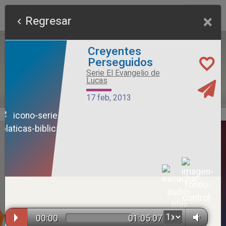
×
Regresar
Creyentes
Perseguidos
Serie El Evangelio de
Lucas
17 feb, 2013
Alimento Sano
Serie Otros Predicadores
26 jul, 2026
00:00
01:05:07