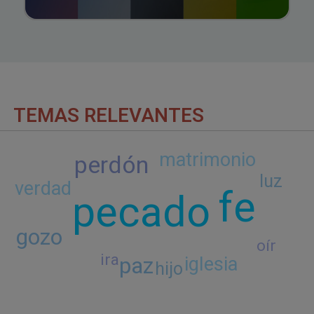
TEMAS RELEVANTES
matrimonio
perdón
luz
verdad
fe
pecado
gozo
oír
ira
paz
iglesia
hijo