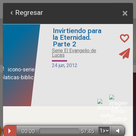
×
Regresar
Invirtiendo para
la Eternidad.
Parte 2
Serie El Evangelio de
Lucas
24 jun, 2012
Alimento Sano
Serie Otros Predicadores
26 jul, 2026
00:00
57:45