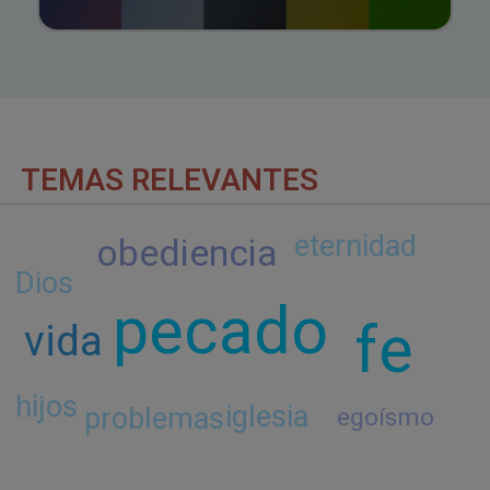
TEMAS RELEVANTES
eternidad
obediencia
Dios
pecado
fe
vida
hijos
iglesia
problemas
egoísmo