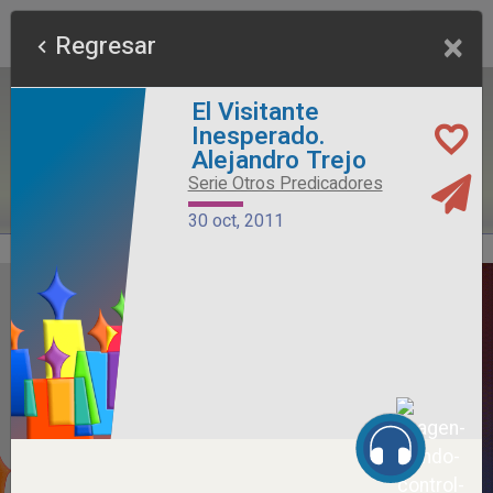
×
Regresar
El Visitante
Inesperado.
Alejandro Trejo
Serie Otros Predicadores
30 oct, 2011
Alimento Sano
Serie Otros Predicadores
26 jul, 2026