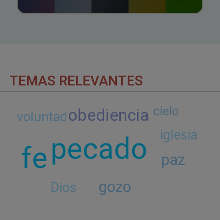
TEMAS RELEVANTES
cielo
obediencia
voluntad
iglesia
pecado
fe
paz
gozo
Dios