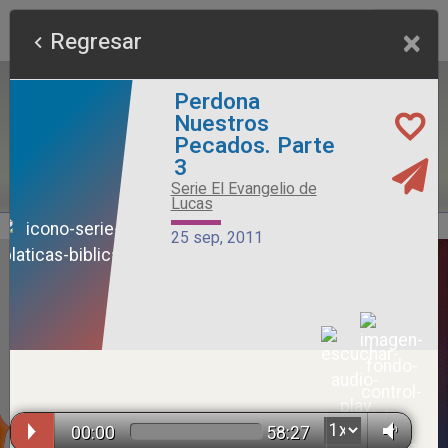
×
Regresar
Perdona
Nuestros
Pecados. Parte
3
Serie El Evangelio de
Lucas
25 sep, 2011
Alimento Sano
Serie Otros Predicadores
26 jul, 2026
00:00
58:27