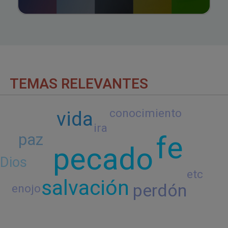
TEMAS RELEVANTES
conocimiento
vida
ira
fe
paz
pecado
Dios
etc
salvación
perdón
enojo