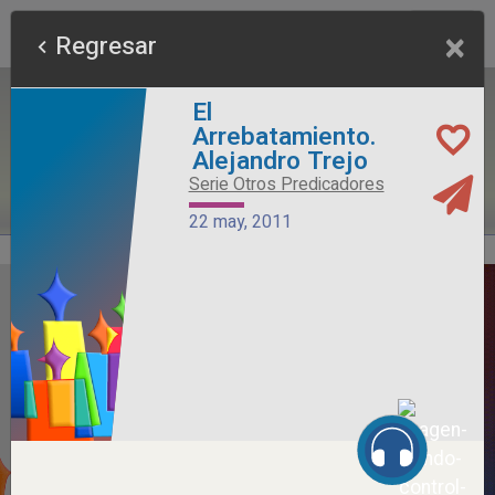
×
Regresar
El
Arrebatamiento.
Alejandro Trejo
Serie Otros Predicadores
22 may, 2011
Alimento Sano
Serie Otros Predicadores
26 jul, 2026