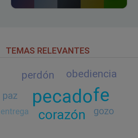
TEMAS RELEVANTES
obediencia
perdón
fe
pecado
paz
gozo
corazón
entrega