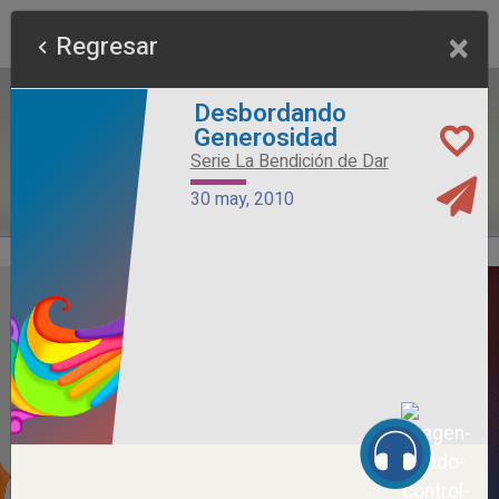
×
Regresar
Desbordando
Generosidad
Serie La Bendición de Dar
30 may, 2010
Alimento Sano
Serie Otros Predicadores
26 jul, 2026