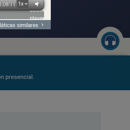
1:08:11
láticas similares
59:35
n presencial.