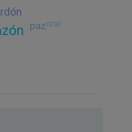
rdón
orar
paz
azón