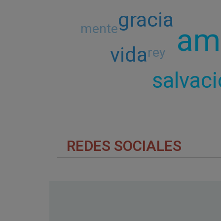
gracia
am
mente
vida
rey
salvac
REDES SOCIALES