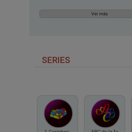
Ver más
SERIES
1 Corintios:
ABC de la fe