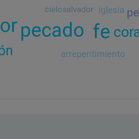
cielo
salvador
iglesia
pe
or
pecado
fe
cor
ión
arrepentimiento