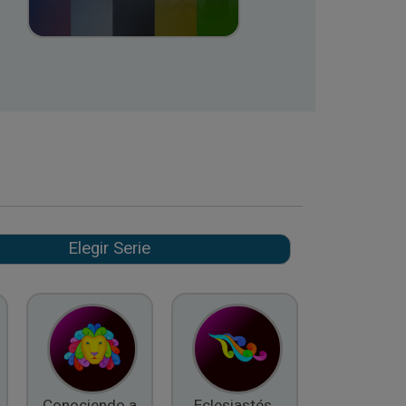
Conociendo a
Eclesiastés,
El Fruto d