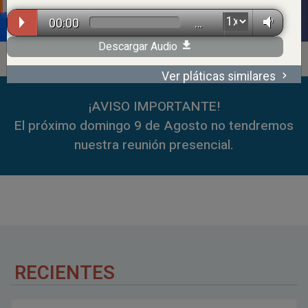
00:00
…
Descargar Audio
Ver pláticas similares
00:00
…
¡AVISO IMPORTANTE!
El próximo domingo 9 de Agosto no tendremos
nuestra reunión presencial.
RECIENTES