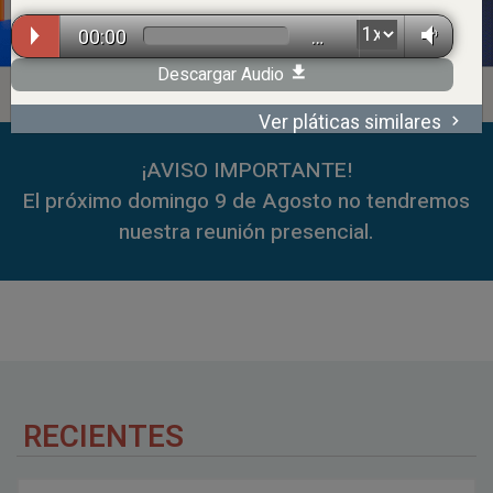
00:00
…
Descargar Audio
Ver pláticas similares
00:00
…
¡AVISO IMPORTANTE!
El próximo domingo 9 de Agosto no tendremos
nuestra reunión presencial.
RECIENTES