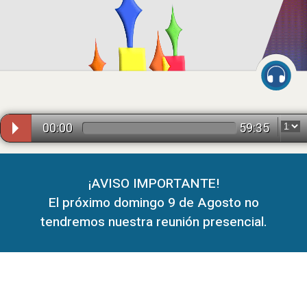
00:00
59:35
¡AVISO IMPORTANTE!
El próximo domingo 9 de Agosto no
tendremos nuestra reunión presencial.
to Sano
ros Predicadores
2026