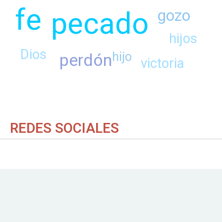
fe
pecado
gozo
hijos
Dios
perdón
hijo
victoria
REDES SOCIALES