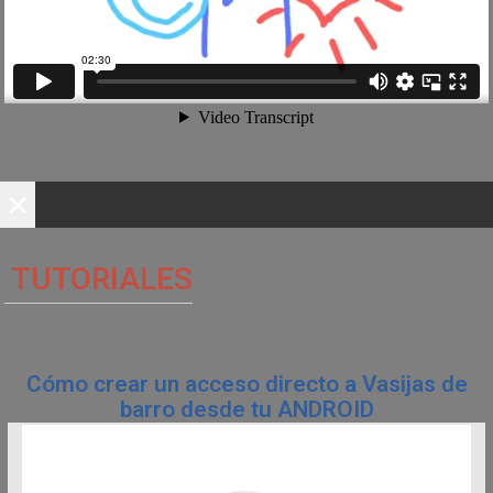
×
TUTORIALES
Cómo crear un acceso directo a Vasijas de
barro desde tu ANDROID