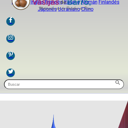
Español
Inglés
Francés
Italiano
Alemán
Finlandés
Japonés
Ucraniano
Chino