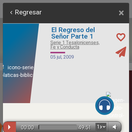
×
Regresar
El Regreso del
Señor Parte 1
Serie 1 Tesalonicenses,
Fe y Conducta
05 jul, 2009
Alimento Sano
Serie Otros Predicadores
26 jul, 2026
00:00
49:51