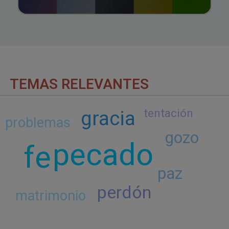
TEMAS RELEVANTES
gracia
tentación
problemas
gozo
pecado
fe
paz
perdón
matrimonio