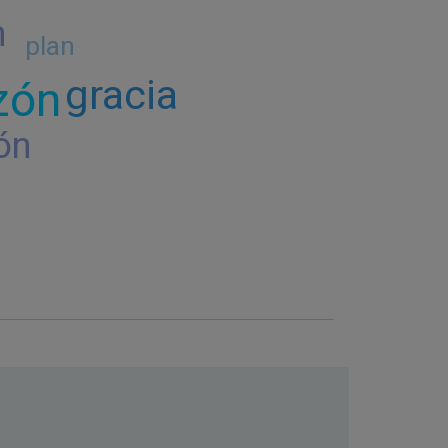
n
plan
gracia
zón
ón