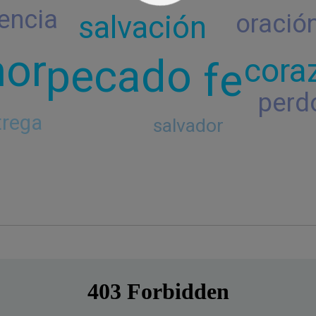
encia
oració
salvación
or
pecado
cora
fe
perd
trega
salvador