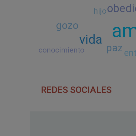
obedi
hijo
am
gozo
vida
paz
conocimiento
en
REDES SOCIALES