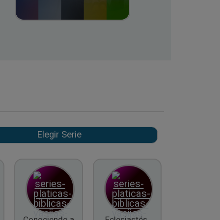
Conociendo a
Eclesiastés,
El Fruto d