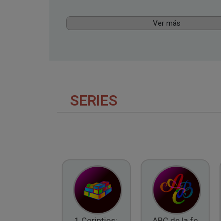
Ver más
SERIES
1 Corintios:
ABC de la fe