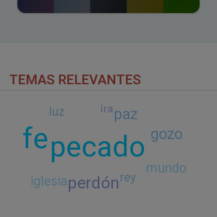
TEMAS RELEVANTES
ira
luz
paz
fe
gozo
pecado
mundo
rey
perdón
iglesia