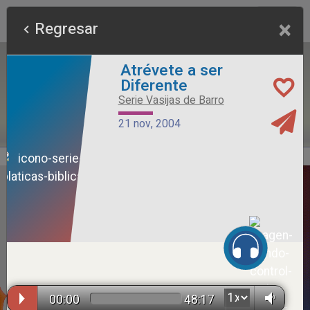
×
Regresar
Atrévete a ser
Diferente
Serie Vasijas de Barro
21 nov, 2004
Alimento Sano
Serie Otros Predicadores
26 jul, 2026
00:00
48:17