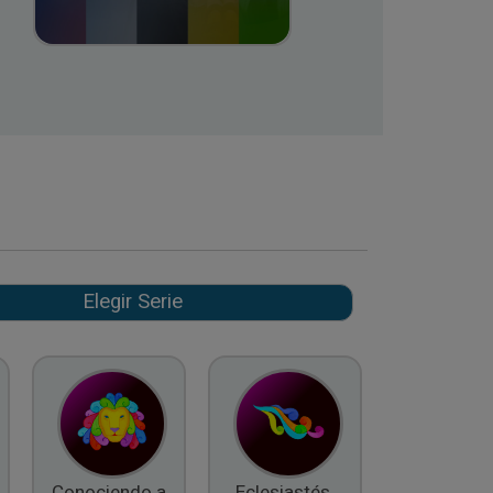
Conociendo a
Eclesiastés,
El Fruto d