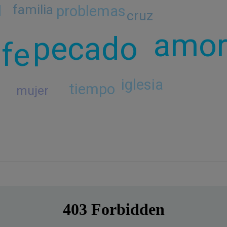
familia
problemas
d
cruz
amo
r
pecado
fe
iglesia
tiempo
mujer