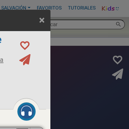
 SALVACIÓN
FAVORITOS
TUTORIALES
×
e
ma