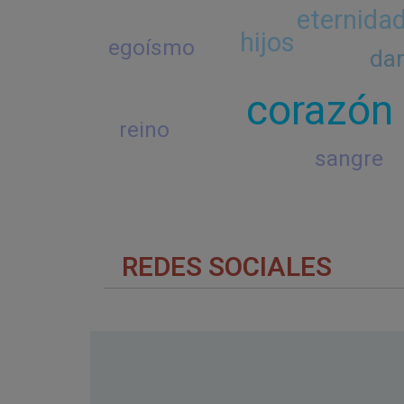
eternida
hijos
egoísmo
da
corazón
reino
sangre
REDES SOCIALES