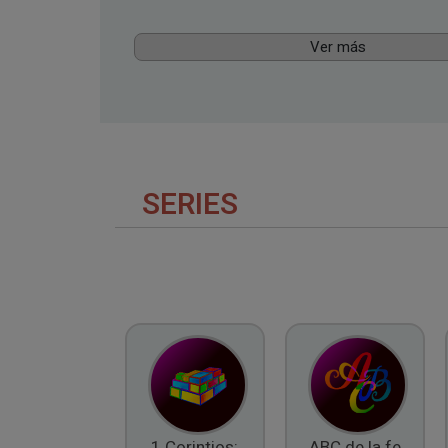
Ver más
SERIES
1 Corintios:
ABC de la fe