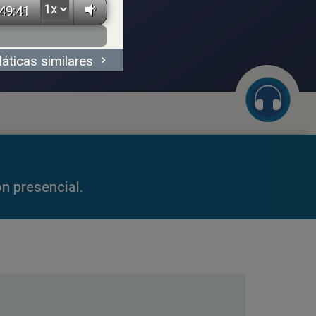
49:41
láticas similares
59:35
n presencial.